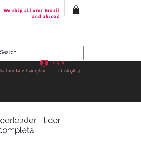
We ship all over Brazil
and abroad
Log In
ia Bonita e Lampião
+ Coleções
eerleader - lider
 completa