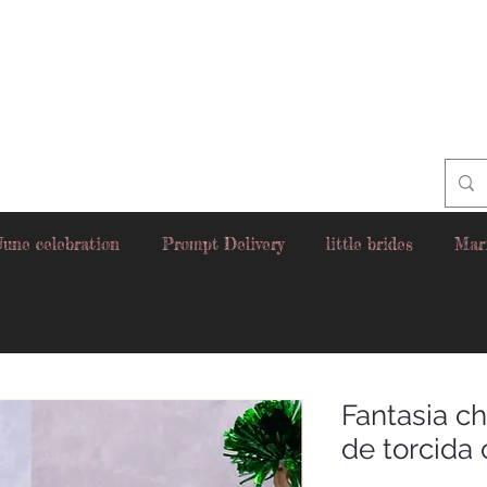
June celebration
Prompt Delivery
little brides
Mar
Fantasia ch
de torcida