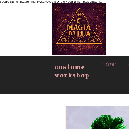
google-site-verification=muISvvxbJlCyqe4eG_oW-409uN8M2n3xpj2plEw6_lQ
HOME
costume
workshop