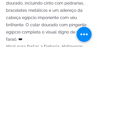
dourado, incluindo cinto com pedrarias,
braceletes metálicos e um adereço da
cabeça egipcio imponente com véu
brilhante. O colar dourado com pingente
egípcio completa o visual digno de um
faraó. 👑
Ideal para festas a fantasia, Halloween,
Carnaval ou eventos temáticos, essa
produção é feita com atenção aos
mínimos detalhes, garantindo presença e
sofisticação em qualquer ocasião.
💫 Destaques:
Acabamento artesanal com glitter
dourado
Saia drapeada com recorte frontal
Adereço com véu egípcio
Braceletes metálicos e cinto com pedras
Acompanha colar dourado de faraó
🧵 Disponível sob medida