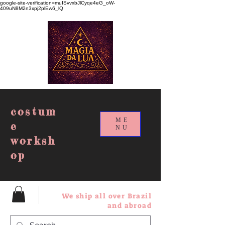
google-site-verification=muISvvxbJlCyqe4eG_oW-
409uN8M2n3xpj2plEw6_lQ
costum
ME
e
NU
worksh
op
We ship all over Brazil
and abroad