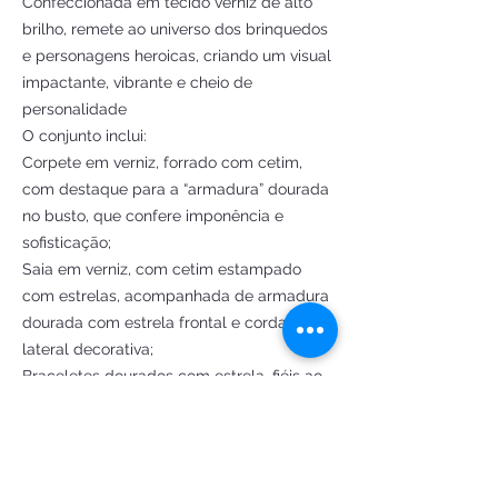
Confeccionada em tecido verniz de alto
brilho, remete ao universo dos brinquedos
e personagens heroicas, criando um visual
impactante, vibrante e cheio de
personalidade
O conjunto inclui:
Corpete em verniz, forrado com cetim,
com destaque para a “armadura” dourada
no busto, que confere imponência e
sofisticação;
Saia em verniz, com cetim estampado
com estrelas, acompanhada de armadura
dourada com estrela frontal e corda
lateral decorativa;
Braceletes dourados com estrela, fiéis ao
estilo da personagem;
Adereço de cabeça dourado, com estrela
central;
Gargantilha de fita com strass, que