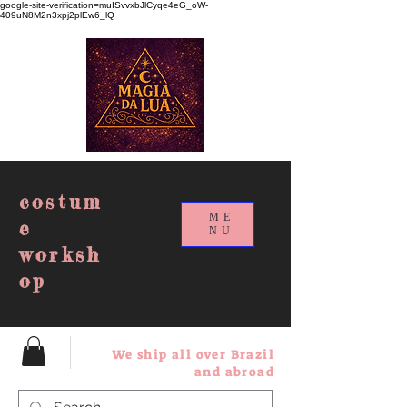
google-site-verification=muISvvxbJlCyqe4eG_oW-
409uN8M2n3xpj2plEw6_lQ
costum
ME
e
NU
worksh
op
We ship all over Brazil
and abroad