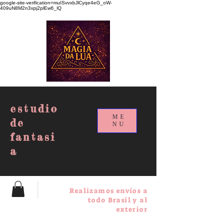
google-site-verification=muISvvxbJlCyqe4eG_oW-
409uN8M2n3xpj2plEw6_lQ
estudio
ME
de
NU
fantasi
a
Realizamos envíos a
todo Brasil y al
exterior