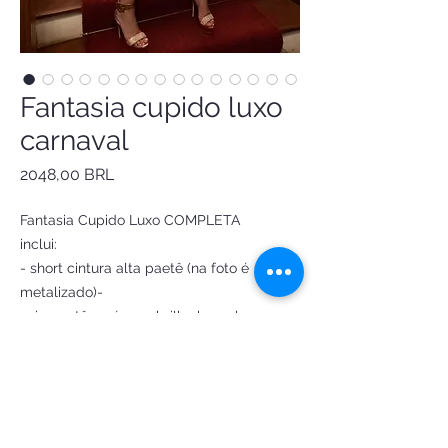
Fantasia cupido luxo
carnaval
Precio
2048,00 BRL
Fantasia Cupido Luxo COMPLETA
inclui:
- short cintura alta paetê (na foto é
metalizado)-
saia paetê e cós em brilho boreal
- ciganinha em paetê forrada em cetim - -
adereço cabeça pedrarias
- chocker fita/strass
Arco flecha
Fantasia sob medida