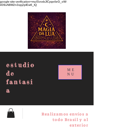
google-site-verification=muISvvxbJlCyqe4eG_oW-
409uN8M2n3xpj2plEw6_lQ
estudio
ME
de
NU
fantasi
a
Realizamos envíos a
todo Brasil y al
exterior