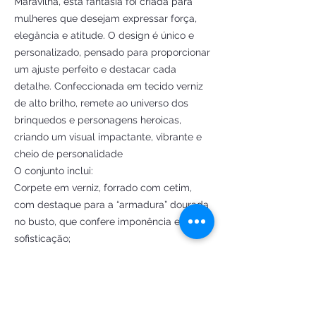
Maravilha, esta fantasia foi criada para
mulheres que desejam expressar força,
elegância e atitude. O design é único e
personalizado, pensado para proporcionar
um ajuste perfeito e destacar cada
detalhe. Confeccionada em tecido verniz
de alto brilho, remete ao universo dos
brinquedos e personagens heroicas,
criando um visual impactante, vibrante e
cheio de personalidade
O conjunto inclui:
Corpete em verniz, forrado com cetim,
com destaque para a “armadura” dourada
no busto, que confere imponência e
sofisticação;
Saia em verniz, com cetim estampado
com estrelas.
Braceletes dourados com estrela, fiéis ao
estilo da personagem;