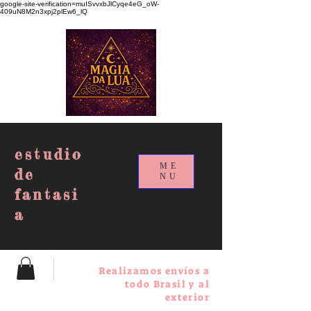
google-site-verification=muISvvxbJlCyqe4eG_oW-
409uN8M2n3xpj2plEw6_lQ
estudio
ME
de
NU
fantasi
a
Realizamos envíos a
todo Brasil y al
exterior