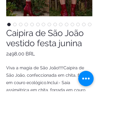
Caipira de São João
vestido festa junina
Precio
2498,00 BRL
Viva a magia de São João!!!!Caipira de
São João, confeccionada em chita, forrada
em couro ecológico.Inclui:- Saia
assimétrica em chita, forrada em couro
eco e detalhes em renda e zíper lateral.-
corpete em couro ecológico e manga
bufante, em chita, forrada em couro eco.-
presilha flor e fitas (também pode ser
usada como broche) Sob medida ✂️
Criação e confecção by