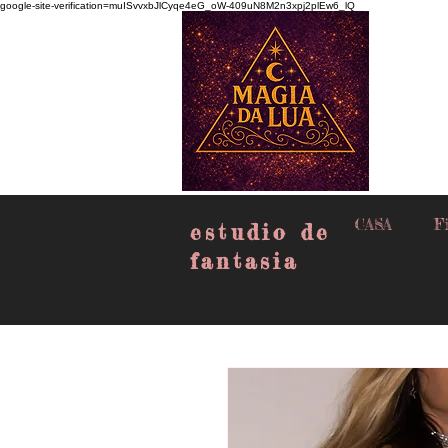
google-site-verification=muISvvxbJlCyqe4eG_oW-409uN8M2n3xpj2plEw6_lQ
CASA
Fi
estudio de
fantasia