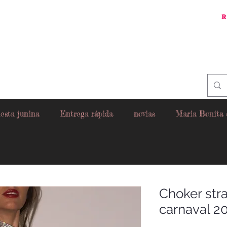
R
esta junina
Entrega rápida
novias
Maria Bonita
Choker str
carnaval 20