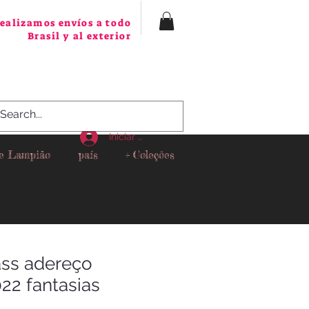
ealizamos envíos a todo
Brasil y al exterior
Iniciar sesión
 e Lampião
país
+ Coleções
ass adereço
22 fantasias