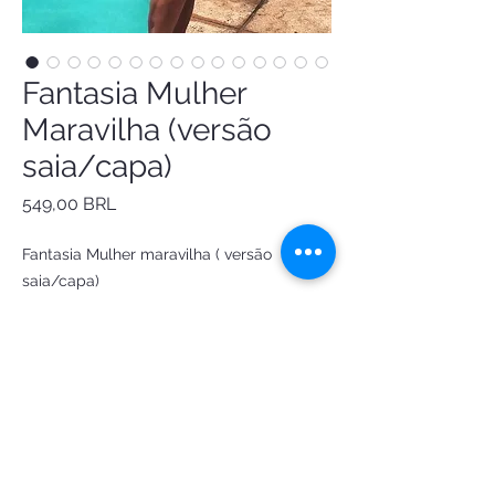
Fantasia Mulher
Maravilha (versão
saia/capa)
Precio
549,00 BRL
Fantasia Mulher maravilha ( versão 
saia/capa)

short metalizado

saia estrelas

cropped metalizado com bojo

capa brilho

adereço de braço

chocker de fita

Tiara