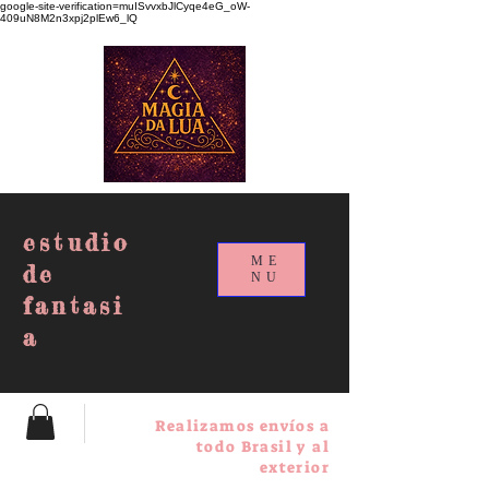
google-site-verification=muISvvxbJlCyqe4eG_oW-
409uN8M2n3xpj2plEw6_lQ
estudio
ME
de
NU
fantasi
a
Realizamos envíos a
todo Brasil y al
exterior