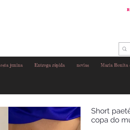
R
esta junina
Entrega rápida
novias
Maria Bonita
Short paetê
copa do m