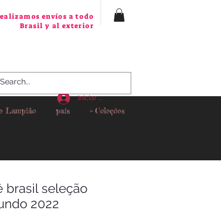
ealizamos envíos a todo
Brasil y al exterior
Iniciar sesión
 e Lampião
país
+ Coleções
 brasil seleção
undo 2022