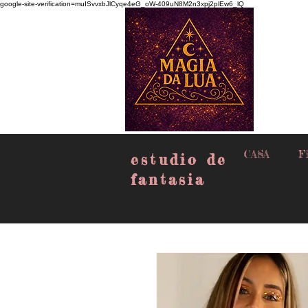
google-site-verification=muISvvxbJlCyqe4eG_oW-409uN8M2n3xpj2plEw6_lQ
CASA
Fi
estudio de
fantasia