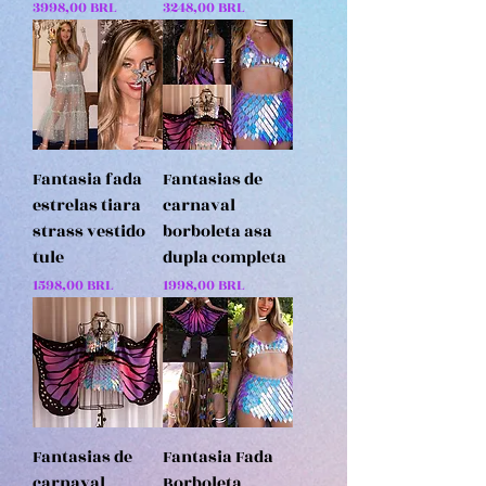
Precio
Precio
3998,00 BRL
3248,00 BRL
Fantasia fada
Fantasias de
estrelas tiara
carnaval
strass vestido
borboleta asa
tule
dupla completa
Precio
Precio
1598,00 BRL
1998,00 BRL
Fantasias de
Fantasia Fada
carnaval
Borboleta