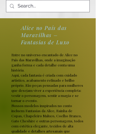
Alice no País das
Maravilhas –
Fantasias de Luxo
Entre no universo encantado de Alice no
País das Maravilhas, onde a imaginação
ganha forma e cada detalhe conta uma
história.
Aqui, cada fantasia é criada com cuidado
artístico, acabamento refinado e brilho
próprio. São peças pensadas para mulheres
que desejam viver a experiência completa:
vestir o personagem, sentir a magia e se
tornar o evento.
Nossos modelos inspirados no conto
incluem Fantasias da Alice, Rainha de
Copas, Chapeleiro Maluco, Coelho Branco,
Gato Cheshire e outras personagens, todos
com estética elegante, tecidos de alta
qualidade e detalhes artesanais que