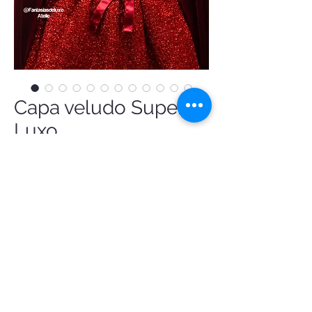
Capa veludo Super
Luxo
Precio
1198,00 BRL
Capa longa em tecido veludo. Modelo 
exclusivo. Criada e confeccionada por 
@Fantasiasdeluxoatelie
pedido