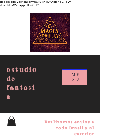
google-site-verification=muISvvxbJlCyqe4eG_oW-
409uN8M2n3xpj2plEw6_lQ
estudio
ME
de
NU
fantasi
a
Realizamos envíos a
todo Brasil y al
exterior