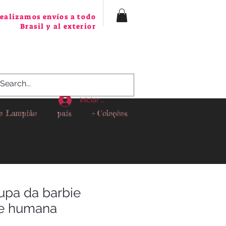
ealizamos envíos a todo
Brasil y al exterior
Iniciar sesión
 e Lampião
país
+ Coleções
oupa da barbie
ie humana