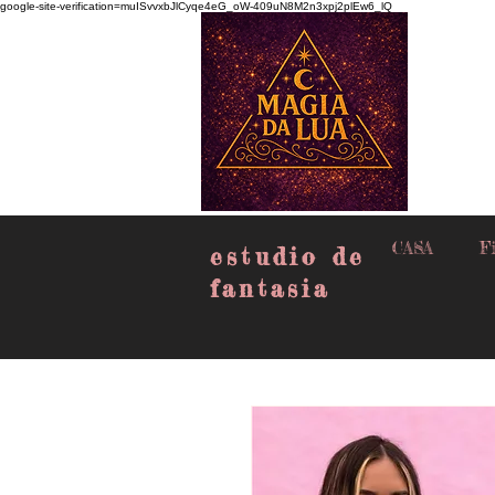
google-site-verification=muISvvxbJlCyqe4eG_oW-409uN8M2n3xpj2plEw6_lQ
CASA
Fi
estudio de
fantasia