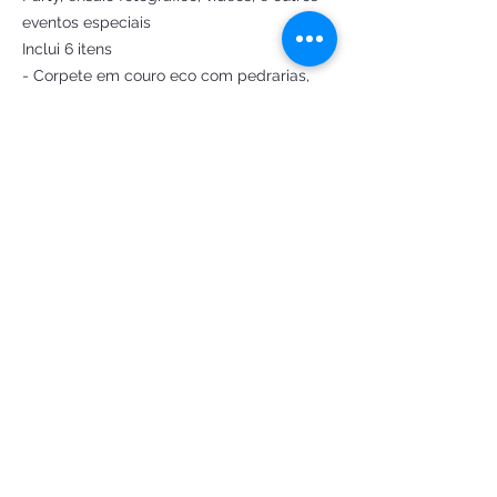
eventos especiais
Inclui 6 itens
- Corpete em couro eco com pedrarias,
logo Barbie e
manga removível bufante em tule e
organza brilho.
- Mini saia em brilho e tule
- Saia longa em tule e organza em
camadas
Choker fita com strass
Bolsa em couro sintético, pedrarias e logo
barbie
Criação e confecção by
@Fantasiasdeluxoatelie
pedido