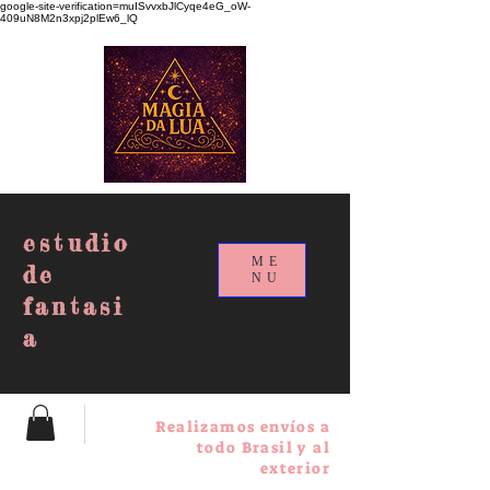
google-site-verification=muISvvxbJlCyqe4eG_oW-
409uN8M2n3xpj2plEw6_lQ
estudio
ME
de
NU
fantasi
a
Realizamos envíos a
todo Brasil y al
exterior