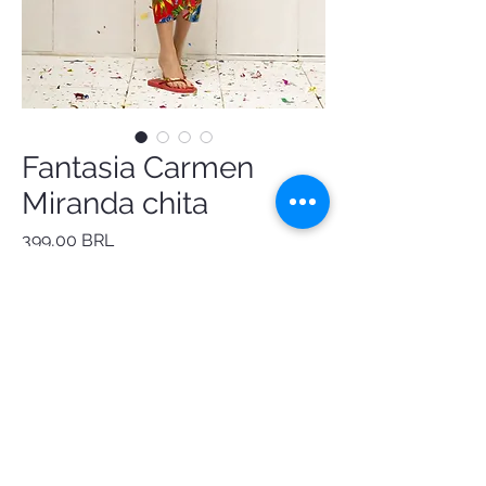
Fantasia Carmen
Miranda chita
Precio
399,00 BRL
Fantasia Carmen Miranda chita
saia de chita com fitas douradas
cropped de chita forrada em cetim
tiara Carmen
feita sob medida