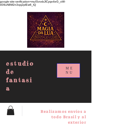
google-site-verification=muISvvxbJlCyqe4eG_oW-
409uN8M2n3xpj2plEw6_lQ
estudio
ME
de
NU
fantasi
a
Realizamos envíos a
todo Brasil y al
exterior