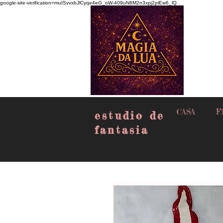
google-site-verification=muISvvxbJlCyqe4eG_oW-409uN8M2n3xpj2plEw6_lQ
CASA
Fi
estudio de
fantasia