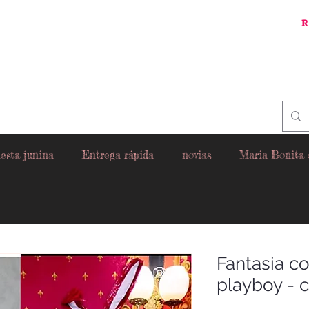
R
esta junina
Entrega rápida
novias
Maria Bonita
Fantasia c
playboy - 