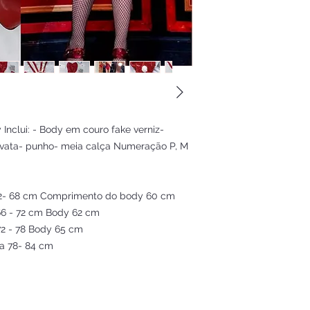
Inclui: - Body em couro fake verniz-
ravata- punho- meia calça Numeração P, M
 62- 68 cm Comprimento do body 60 cm
66 - 72 cm Body 62 cm
72 - 78 Body 65 cm
ra 78- 84 cm