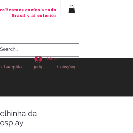
ealizamos envíos a todo
Brasil y al exterior
Iniciar sesión
 e Lampião
país
+ Coleções
oelhinha da
cosplay