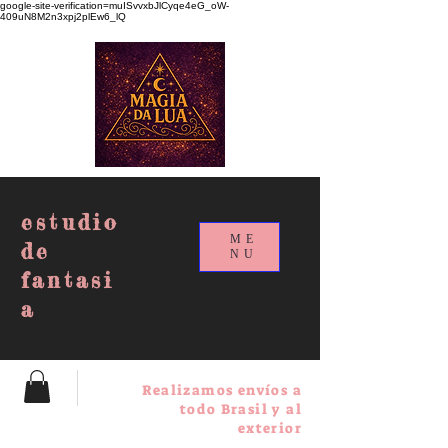
google-site-verification=muISvvxbJlCyqe4eG_oW-
409uN8M2n3xpj2plEw6_lQ
estudio
ME
de
NU
fantasi
a
Realizamos envíos a
todo Brasil y al
exterior