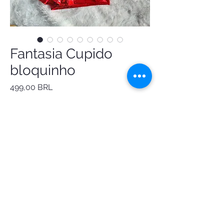
Fantasia Cupido
bloquinho
Precio
499,00 BRL
Fantasia Cupido de bloquinhoInclui: - short 
metalizado, cintura alta- ciganinha paetê 
forrada em cetim- arco e flecha dourado- 
chocker fita/strass- tiara coraçãozinho 
brilho.
pedido