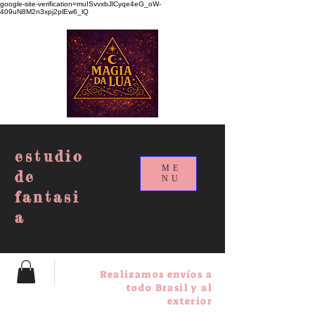
google-site-verification=muISvvxbJlCyqe4eG_oW-
409uN8M2n3xpj2plEw6_lQ
estudio
ME
de
NU
fantasi
a
Realizamos envíos a
todo Brasil y al
exterior