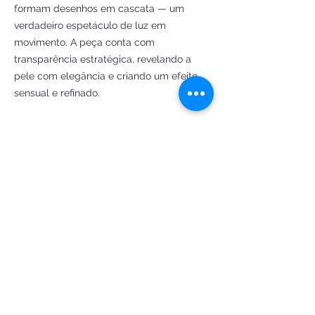
formam desenhos em cascata — um
verdadeiro espetáculo de luz em
movimento. A peça conta com
transparência estratégica, revelando a
pele com elegância e criando um efeito
sensual e refinado.
A saia com franjas longas e cintilantes
oferece movimento perfeito para festas,
bailes e blocos de Carnaval, dançando
com cada passo e intensificando o brilho.
Acompanha luvas luxuosas, adereço de
cabeça temático e piteira brilhante,
completando o visual clássico e
imponente das musas da era do jazz
Vestido M veste:
Busto até 95 cm
Cintura até 77 cm