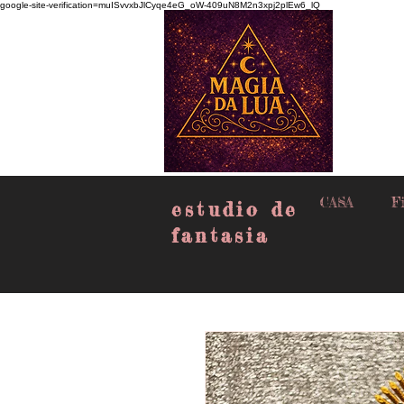
google-site-verification=muISvvxbJlCyqe4eG_oW-409uN8M2n3xpj2plEw6_lQ
CASA
Fi
estudio de
fantasia