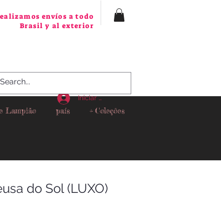
ealizamos envíos a todo
Brasil y al exterior
Iniciar sesión
 e Lampião
país
+ Coleções
eusa do Sol (LUXO)