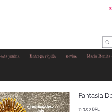
R
esta junina
Entrega rápida
novias
Maria Bonita
Fantasia D
Precio
749,00 BRL