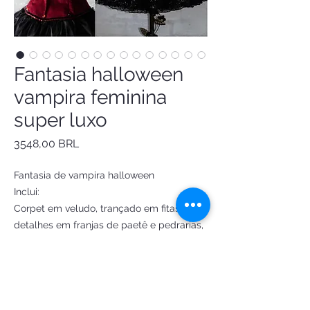
Fantasia halloween
vampira feminina
super luxo
Precio
3548,00 BRL
Fantasia de vampira halloween
Inclui:
Corpet em veludo, trançado em fitas,
detalhes em franjas de paetê e pedrarias,
acabamento paetê
Saia babados em tule, paetê e tule glitter
Choker vamp
Meia strass
Luvas de tule