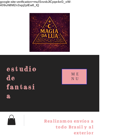
google-site-verification=muISvvxbJlCyqe4eG_oW-
409uN8M2n3xpj2plEw6_lQ
estudio
ME
de
NU
fantasi
a
Realizamos envíos a
todo Brasil y al
exterior