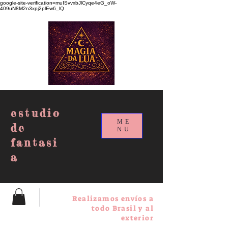
google-site-verification=muISvvxbJlCyqe4eG_oW-
409uN8M2n3xpj2plEw6_lQ
estudio
ME
de
NU
fantasi
a
Realizamos envíos a
todo Brasil y al
exterior