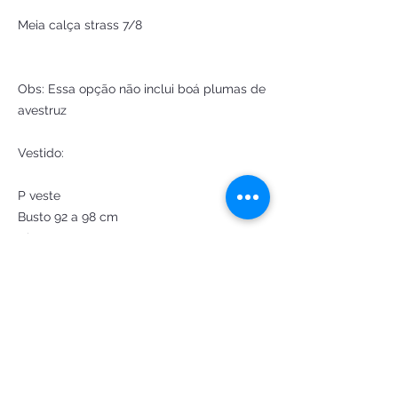
Meia calça strass 7/8
Obs: Essa opção não inclui boá plumas de
avestruz
Vestido:
P veste
Busto 92 a 98 cm
Cintura 80 a 88 cm
Quadril 96 a 102 cm
M veste
Busto 100 a 106cm
Cintura 86 a 92 cm
Quadril 102 a 108 cm