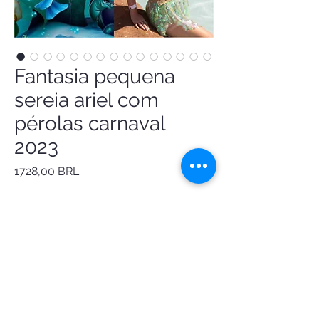
Fantasia pequena
sereia ariel com
pérolas carnaval
2023
Precio
1728,00 BRL
Incrível fantasia sereia Ariel super luxo:
- saia em paetê verde furta cor
- top arte escamas em pedrarias
- adereço pérolas
- presilha
Criação e confecção by
@Fantasiasdeluxoatelie