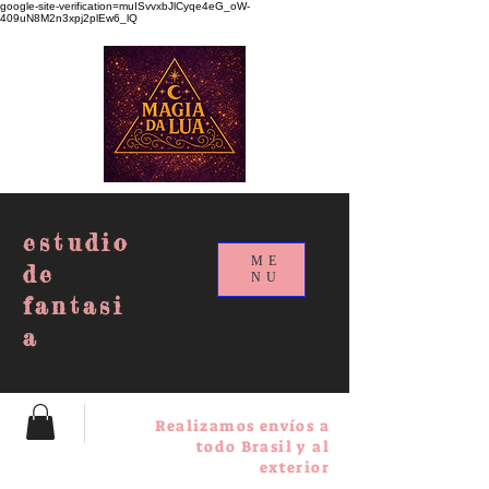
google-site-verification=muISvvxbJlCyqe4eG_oW-
409uN8M2n3xpj2plEw6_lQ
estudio
ME
de
NU
fantasi
a
Realizamos envíos a
todo Brasil y al
exterior