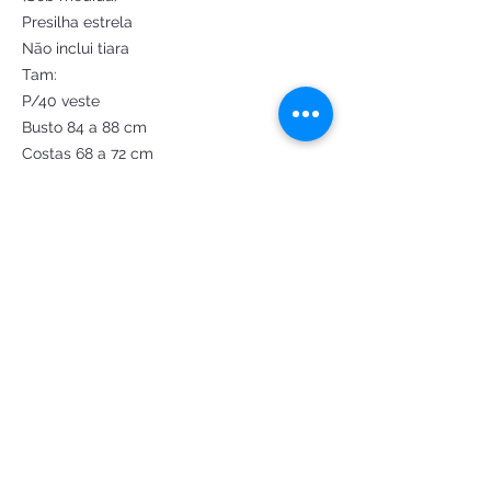
Presilha estrela
Não inclui tiara
Tam:
P/40 veste
Busto 84 a 88 cm
Costas 68 a 72 cm
M/42 veste:
Busto 88 a 92 cm
Costas 73 a 77 cm
G/44 veste:
Busto 92 a 96 cm
Costas 78 a 82 cm
GG 46 veste:
Busto 96 a 100 cm
Costas 83 a 87 cm
Verificar disponibilidade de numeração
Criação e confecção by
@Fantasiasdeluxoatelie