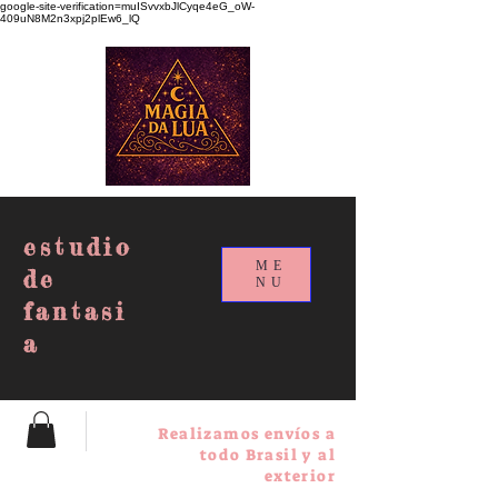
google-site-verification=muISvvxbJlCyqe4eG_oW-
409uN8M2n3xpj2plEw6_lQ
estudio
ME
de
NU
fantasi
a
Realizamos envíos a
todo Brasil y al
exterior