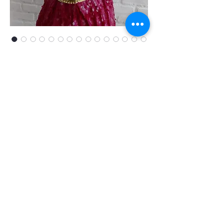
Kit top + tiara
Mermaid Luxo
Precio
497,00 BRL
pedido
@ Atelier Disfraces de Lujo
CNPJ:
34,951,549/0001-83
Ouro Preto/MG