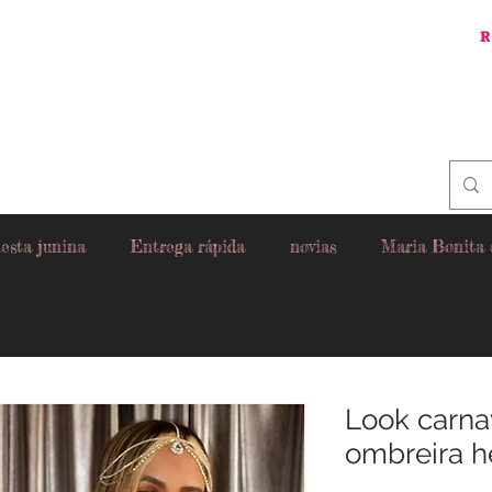
R
esta junina
Entrega rápida
novias
Maria Bonita
Look carnav
ombreira h