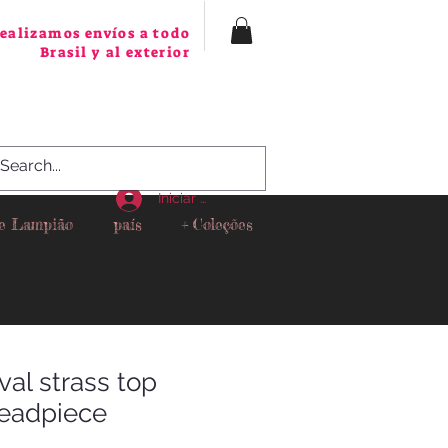
ealizamos envíos a todo
Brasil y al exterior
Iniciar sesión
 e Lampião
país
+ Coleções
al strass top
eadpiece