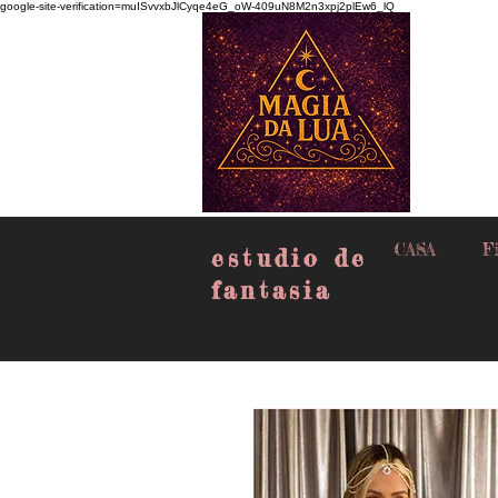
google-site-verification=muISvvxbJlCyqe4eG_oW-409uN8M2n3xpj2plEw6_lQ
CASA
Fi
estudio de
fantasia