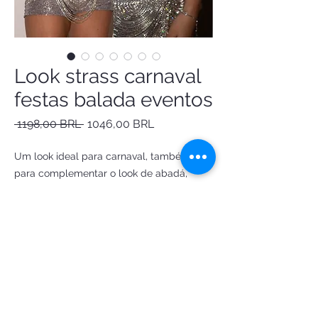
Look strass carnaval
festas balada eventos
Precio
Precio
 1198,00 BRL 
1046,00 BRL
de
oferta
Um look ideal para carnaval, também
para complementar o look de abadá,
baladas e eventos especiais. inclui:
saia em Strass +
top franjas Strass
Headpiece
Use todas as peças juntas ou aproveite as
peças separadas nos próximos eventos!!!!