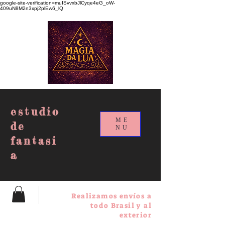
google-site-verification=muISvvxbJlCyqe4eG_oW-
409uN8M2n3xpj2plEw6_lQ
estudio
ME
de
NU
fantasi
a
Realizamos envíos a
todo Brasil y al
exterior