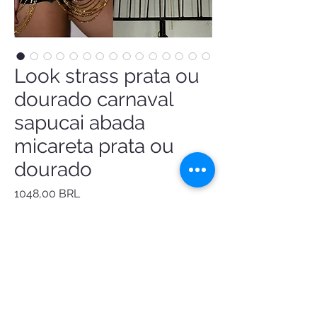
Look strass prata ou
dourado carnaval
sapucai abada
micareta prata ou
dourado
Precio
1048,00 BRL
Top frente única em Strass + saia Strass
na cor prata ou dourado. Alta qualidade.
Ideal para carnaval, usar com abadá,
baladas, micaretas, festas e eventos
especiais.
As peças são ajustáveis.