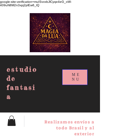
google-site-verification=muISvvxbJlCyqe4eG_oW-
409uN8M2n3xpj2plEw6_lQ
estudio
ME
de
NU
fantasi
a
Realizamos envíos a
todo Brasil y al
exterior