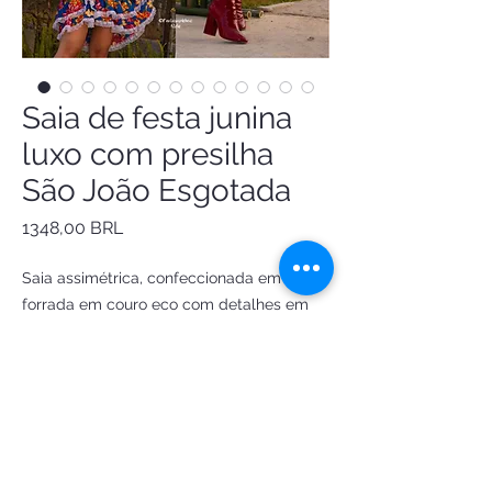
Saia de festa junina
luxo com presilha
São João Esgotada
Precio
1348,00 BRL
Saia assimétrica, confeccionada em chita 
forrada em couro eco com detalhes em 
renda,  zíper lateral. 

Presilha São João de flores de chita com 
fitas coloridas

Sob medida ✂️

Criação e confecção by 
@Fantasiasdeluxoatelie 