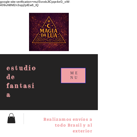
google-site-verification=muISvvxbJlCyqe4eG_oW-
409uN8M2n3xpj2plEw6_lQ
estudio
ME
de
NU
fantasi
a
Realizamos envíos a
todo Brasil y al
exterior