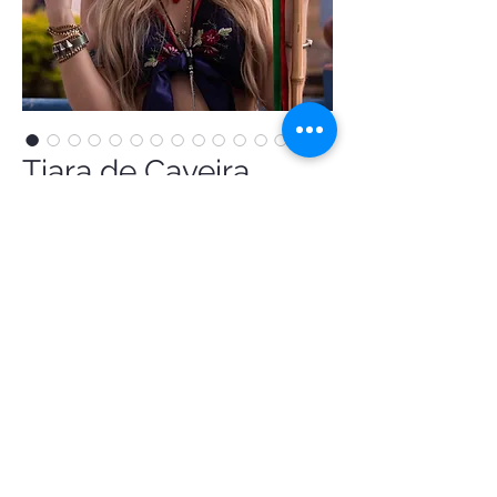
Tiara de Caveira
Mexicana (Luxo)
Precio
379,00 BRL
Tiara de Caveira Mexicana (Luxo)
pedido
@ Atelier Disfraces de Lujo
CNPJ:
34,951,549/0001-83