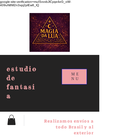
google-site-verification=muISvvxbJlCyqe4eG_oW-
409uN8M2n3xpj2plEw6_lQ
estudio
ME
de
NU
fantasi
a
Realizamos envíos a
todo Brasil y al
exterior