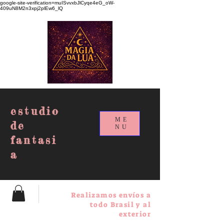
google-site-verification=muISvvxbJlCyqe4eG_oW-
409uN8M2n3xpj2plEw6_lQ
estudio
ME
de
NU
fantasi
a
Realizamos envíos a
todo Brasil y al
exterior