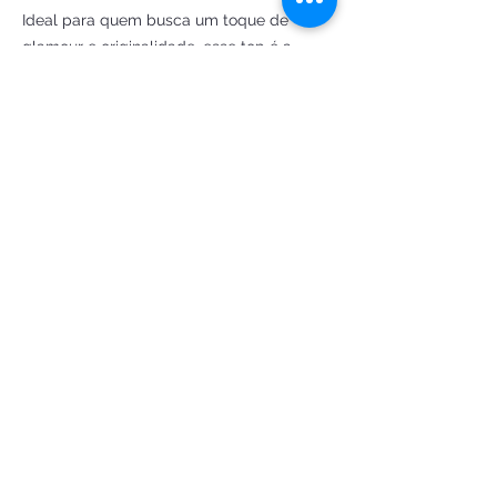
Ideal para quem busca um toque de
glamour e originalidade, esse top é a
escolha perfeita para arrasar durante a
festa. Não perca a chance de brilhar e se
sentir maravilhosa!
Destaques:
- Material: Strass de alta qualidade
- Design elegante com franjas
- Perfeito para o Carnaval e festas
- Combina com diversos estilos e looks
Prepare-se para ser o centro das
atenções! ✨
pedido
@ Atelier Disfraces de Lujo
CNPJ:
34,951,549/0001-83