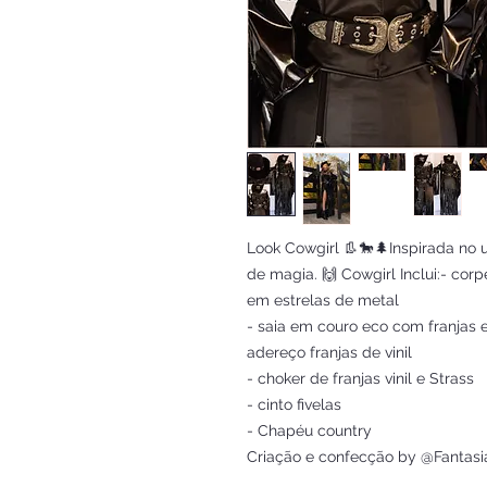
Look Cowgirl 👢🐎🌲Inspirada no
de magia. 🙌 Cowgirl Inclui:- cor
em estrelas de metal
- saia em couro eco com franjas 
adereço franjas de vinil
- choker de franjas vinil e Strass
- cinto fivelas
- Chapéu country
Criação e confecção by @Fantasi