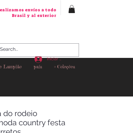
ealizamos envíos a todo
Brasil y al exterior
Iniciar sesión
 e Lampião
país
+ Coleções
a do rodeio
oda country festa
rretos