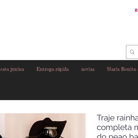
R
esta junina
Entrega rápida
novias
Maria Bonita
Traje rainh
completa m
do peao ba