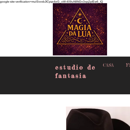
google-site-verification=muISvvxbJlCyqe4eG_oW-409uN8M2n3xpj2plEw6_lQ
CASA
Fi
estudio de
fantasia