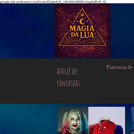
google-site-verification=muISvvxbJlCyqe4eG_oW-409uN8M2n3xpj2plEw6_lQ
Fantasias de
Ateliê de
fantasias