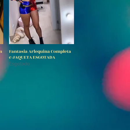
m
Fantasia Arlequina Completa
Visualização rápida
c/JAQUETA ESGOTADA
Esgotado