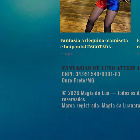
Fantasia Arlequina (camiseta
F
Visualização rápida
e hotpants) ESGOTADA
e
Esgotado
E
FANTASIAS DE LUXO ATELIE 
CNPJ:
34.951.549/0001-83
Ouro Preto/MG
© 2026 Magia da Lua — todos os di
reservados.
Marca registrada: Magia da Luana