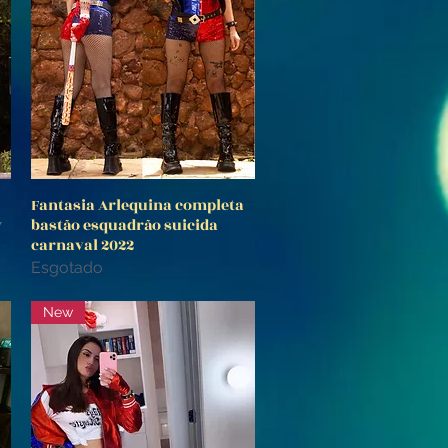
Fantasia Arlequina completa
Visualização rápida
y
bastão esquadrão suicida
carnaval 2022
Esgotado
New