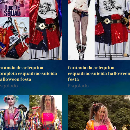
antasia de arlequina
Fantasia da arlequina
Visualização rápida
Visualização rápida
ompleta esquadrão suicida
esquadrão suicida hallowee
alloween festa
festa
sgotado
Esgotado