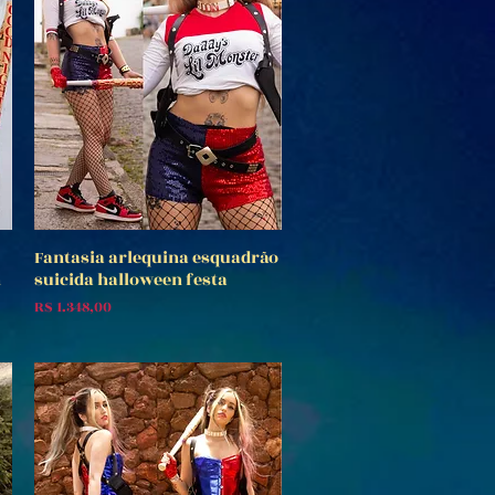
Fantasia arlequina esquadrão
Visualização rápida
n
suicida halloween festa
Preço
R$ 1.348,00