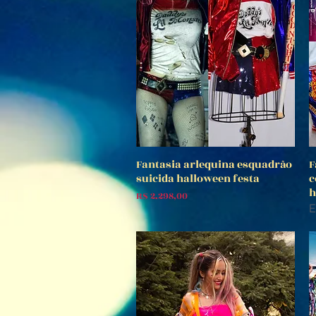
Fantasia arlequina esquadrão
F
Visualização rápida
suicida halloween festa
c
h
Preço
R$ 2.298,00
E