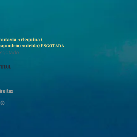
antasia Arlequina (
Visualização rápida
squadrão suicida) ESGOTADA
sgotado
LTDA
reitos
ra®