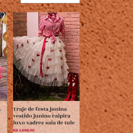
k
Traje de festa junina
Visualização rápida
vestido junino caipira
luxo xadrez saia de tule
Preço
R$ 1.698,00