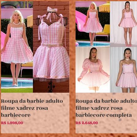
Roupa da barbie adulto
Roupa da barbie adult
Visualização rápida
Visualização rápida
filme xadrez rosa
filme xadrez rosa
barbiecore
barbiecore completa
Preço
Preço
R$ 1.998,00
R$ 2.648,00