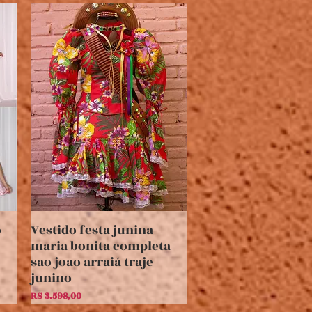
o
Vestido festa junina
Visualização rápida
maria bonita completa
sao joao arraiá traje
junino
Preço
R$ 3.598,00