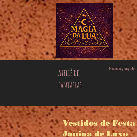
google-site-verification=muISvvxbJlCyqe4eG_oW-409uN8M2n3xpj2plEw6_lQ
Fantasias de
Ateliê de
fantasias
Vestidos de Festa
Junina de Luxo