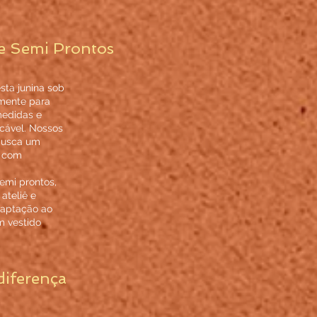
e Semi Prontos
sta junina sob
mente para
medidas e
cável. Nossos
busca um
, com
mi prontos,
ateliê e
daptação ao
m vestido
diferença