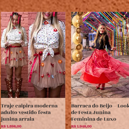
Traje caipira moderna
Barraca do Beijo – Loo
Visualização rápida
Visualização rápida
adulto vestido festa
de Festa Junina
junina arraia
Feminina de Luxo
Preço
Preço
R$ 1.598,00
R$ 1.948,00