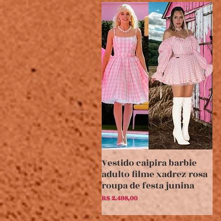
Vestido caipira barbie
Visualização rápida
adulto filme xadrez rosa
roupa de festa junina
Preço
R$ 2.498,00