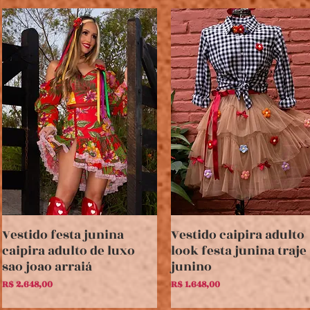
Vestido festa junina
Vestido caipira adulto
Visualização rápida
Visualização rápida
caipira adulto de luxo
look festa junina traje
sao joao arraiá
junino
Preço
Preço
R$ 2.648,00
R$ 1.648,00