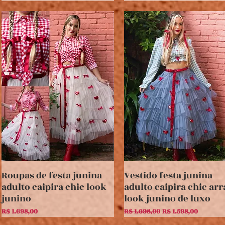
Roupas de festa junina
Vestido festa junina
Visualização rápida
Visualização rápida
adulto caipira chic look
adulto caipira chic arr
junino
look junino de luxo
Preço
Preço normal
Preço promocional
R$ 1.698,00
R$ 1.698,00
R$ 1.598,00