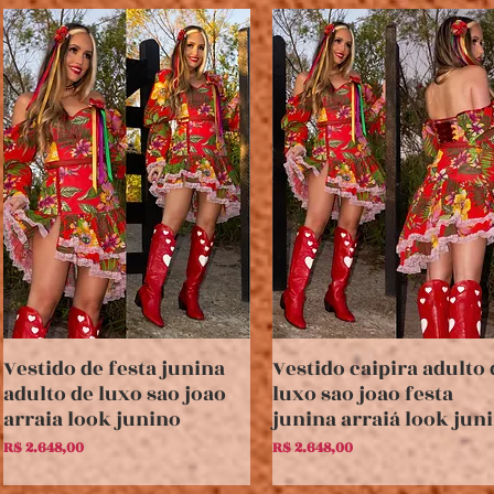
Vestido de festa junina
Vestido caipira adulto 
Visualização rápida
Visualização rápida
adulto de luxo sao joao
luxo sao joao festa
arraia look junino
junina arraiá look jun
Preço
Preço
R$ 2.648,00
R$ 2.648,00