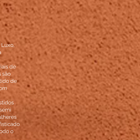
 Luxo,
a
ais de
s são
tido de
com
stidos
 semi
ulheres
isticado
todo o