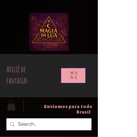
google-site-verification=muISvvxbJlCyqe4eG_oW-
409uN8M2n3xpj2plEw6_lQ
Ateliê de
ME
fantasias
NU
Enviamos para todo
Brasil