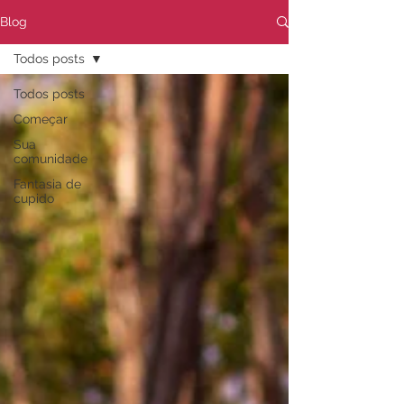
Blog
Todos posts
Todos posts
Começar
Sua
comunidade
Fantasia de
cupido