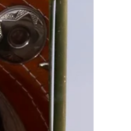
chegando e, para quem ama se vestir com estilo
e exclusividade, nada melhor do que escolher
uma fantasia de luxo, feita sob medida e com
acabamento impecável. Separamos as opções
mais incríveis do nosso ateliê para você brilhar
nas festas temáticas, bailes e eventos deste
ano. 1. Fantasia It – A Cois