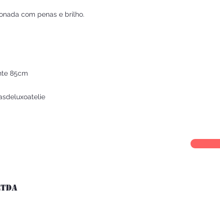
cionada com penas e brilho.
nte 85cm
asdeluxoatelie
LTDA