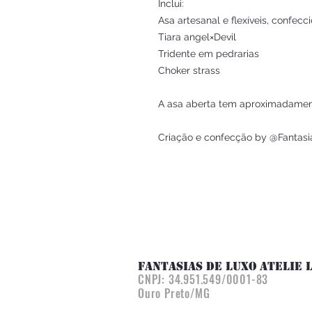
Inclui:
Asa artesanal e flexíveis, confec
Tiara angel×Devil
Tridente em pedrarias
Choker strass
A asa aberta tem aproximadame
Criação e confecção by @Fantasi
FANTASIAS DE LUXO ATELIE 
CNPJ:
34.951.549/0001-83
Ouro Preto/MG