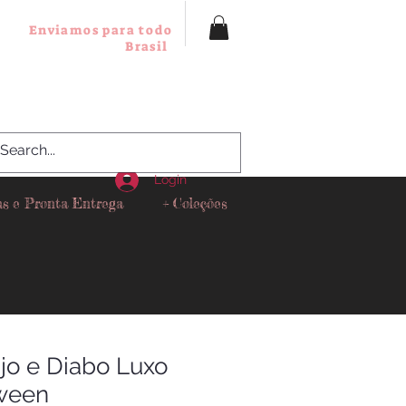
Enviamos para todo
Brasil
Login
as e Pronta Entrega
+ Coleções
jo e Diabo Luxo
oween