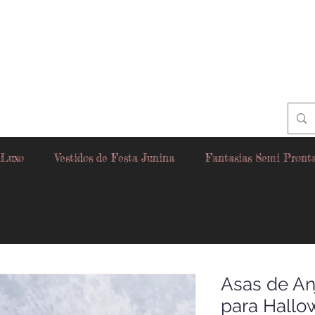
 Luxo
Vestidos de Festa Junina
Fantasias Semi Pront
Asas de An
para Hall