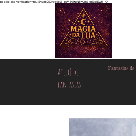
google-site-verification=muISvvxbJlCyqe4eG_oW-409uN8M2n3xpj2plEw6_lQ
Fantasias de
Ateliê de
fantasias