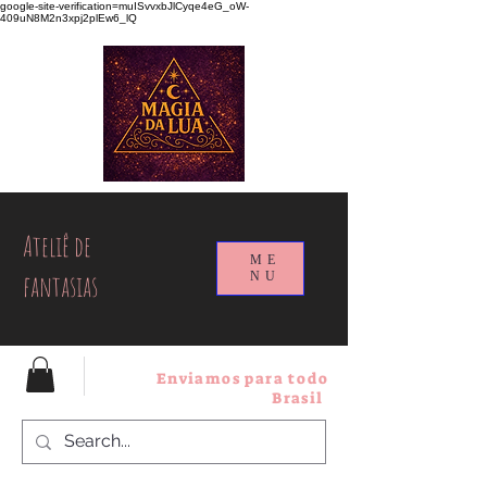
google-site-verification=muISvvxbJlCyqe4eG_oW-
409uN8M2n3xpj2plEw6_lQ
Ateliê de
ME
fantasias
NU
Enviamos para todo
Brasil