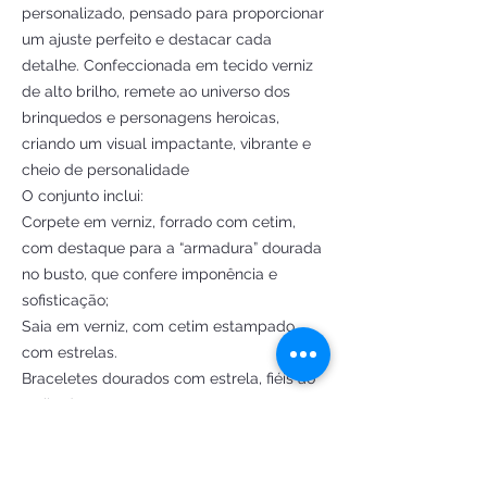
personalizado, pensado para proporcionar
um ajuste perfeito e destacar cada
detalhe. Confeccionada em tecido verniz
de alto brilho, remete ao universo dos
brinquedos e personagens heroicas,
criando um visual impactante, vibrante e
cheio de personalidade
O conjunto inclui:
Corpete em verniz, forrado com cetim,
com destaque para a “armadura” dourada
no busto, que confere imponência e
sofisticação;
Saia em verniz, com cetim estampado
com estrelas.
Braceletes dourados com estrela, fiéis ao
estilo da personagem;
Adereço de cabeça dourado, com estrela
central;
Gargantilha de fita com strass, que