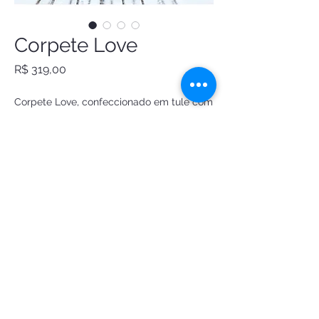
Corpete Love
Preço
R$ 319,00
Corpete Love, confeccionado em tule com 
corações em glitter dourado. Forrado em 
cetim. Acinturado e trançado atrás.
Encomendar
FANTASIAS DE LUXO ATELIE LTDA
CNPJ:
34.951.549
/0001-83
Ouro Preto/MG
© 2026 Magia da Lua — todos os direitos
reservados.