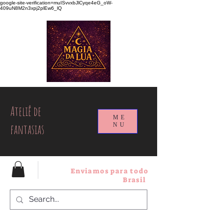
google-site-verification=muISvvxbJlCyqe4eG_oW-
409uN8M2n3xpj2plEw6_lQ
Ateliê de
ME
fantasias
NU
Enviamos para todo
Brasil