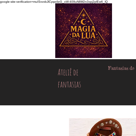
google-site-verification=muISvvxbJlCyqe4eG_oW-409uN8M2n3xpj2plEw6_lQ
Fantasias de
Ateliê de
fantasias