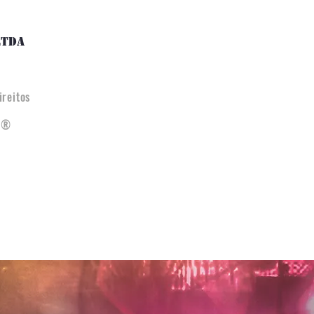
LTDA
reitos
ra®