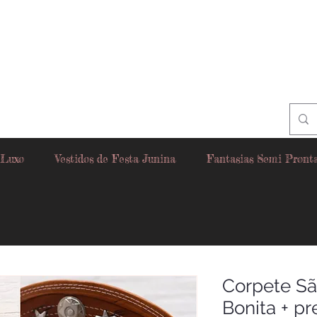
 Luxo
Vestidos de Festa Junina
Fantasias Semi Pront
Corpete São
Bonita + p