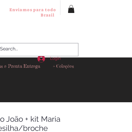
Enviamos para todo
Brasil
Login
as e Pronta Entrega
+ Coleções
 João + kit Maria
resilha/broche