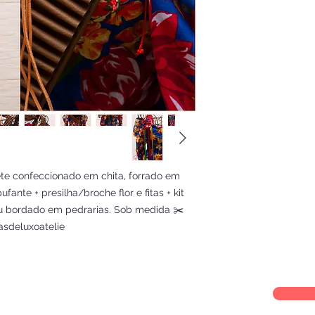
ete confeccionado em chita, forrado em
ante + presilha/broche flor e fitas + kit
éu bordado em pedrarias. Sob medida ✂️
asdeluxoatelie