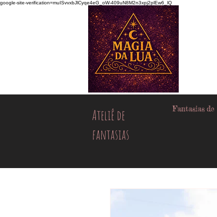
google-site-verification=muISvvxbJlCyqe4eG_oW-409uN8M2n3xpj2plEw6_lQ
Fantasias de
Ateliê de
fantasias