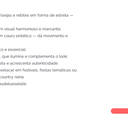
franjas e rebites em forma de estrela —
um visual harmonioso e marcante;
m couro sintético — dá movimento e
o e essencial;
s, que ilumina e complementa o look;
ueta e acrescenta autenticidade.
destacar em festivais, festas temáticas ou
country reina.
asdeluxoatelie