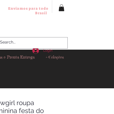
Enviamos para todo
Brasil
Login
as e Pronta Entrega
+ Coleções
wgirl roupa
minina festa do