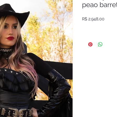
peao barre
Preço
R$ 2.948,00