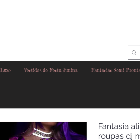
 Luxo
Vestidos de Festa Junina
Fantasias Semi Pront
Fantasia al
roupas dj 