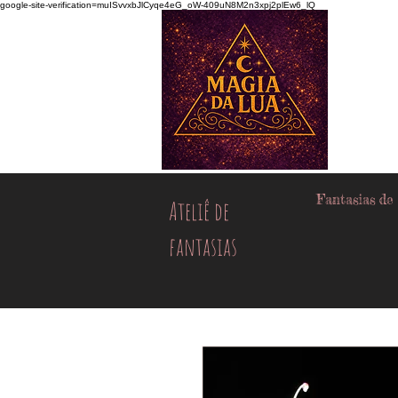
google-site-verification=muISvvxbJlCyqe4eG_oW-409uN8M2n3xpj2plEw6_lQ
Fantasias de
Ateliê de
fantasias