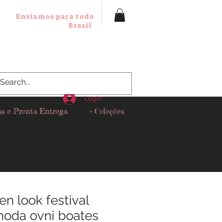
Enviamos para todo
Brasil
Login
as e Pronta Entrega
+ Coleções
ien look festival
moda ovni boates