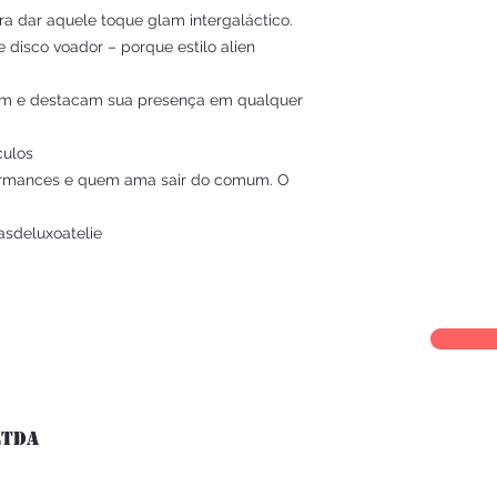
ara dar aquele toque glam intergaláctico.
 disco voador – porque estilo alien
am e destacam sua presença em qualquer
culos
erformances e quem ama sair do comum. O
asdeluxoatelie
LTDA