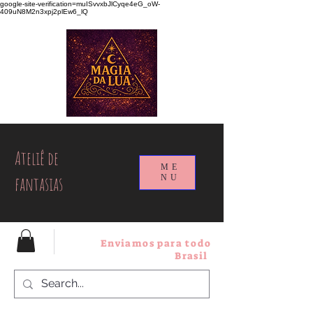
google-site-verification=muISvvxbJlCyqe4eG_oW-
409uN8M2n3xpj2plEw6_lQ
Ateliê de
ME
fantasias
NU
Enviamos para todo
Brasil