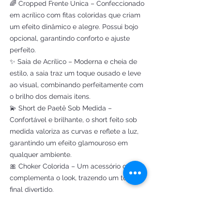
🌈 Cropped Frente Única – Confeccionado
em acrílico com fitas coloridas que criam
um efeito dinâmico e alegre. Possui bojo
opcional, garantindo conforto e ajuste
perfeito.
✨ Saia de Acrílico – Moderna e cheia de
estilo, a saia traz um toque ousado e leve
ao visual, combinando perfeitamente com
o brilho dos demais itens.
💫 Short de Paetê Sob Medida –
Confortável e brilhante, o short feito sob
medida valoriza as curvas e reflete a luz,
garantindo um efeito glamouroso em
qualquer ambiente.
🎀 Choker Colorida – Um acessório que
complementa o look, trazendo um toque
final divertido.
Por que escolher a Fantasia Arco-Íris?
✔ Super colorida e vibrante – Perfeita