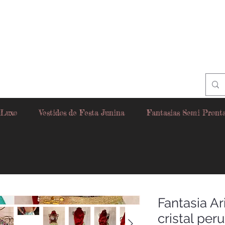
 Luxo
Vestidos de Festa Junina
Fantasias Semi Pront
Fantasia Ar
cristal per