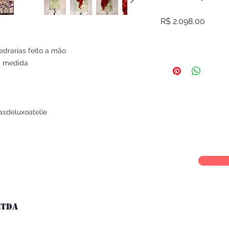
Preço
R$ 2.098,00
drarias feito a mão
b medida
asdeluxoatelie
LTDA