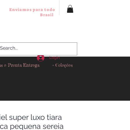
Enviamos para todo
Brasil
Login
as e Pronta Entrega
+ Coleções
iel super luxo tiara
uca pequena sereia