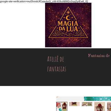
google-site-verification=muISvvxbJlCyqe4eG_oW-409uN8M2n3xpj2plEw6_lQ
Fantasias de
Ateliê de
fantasias