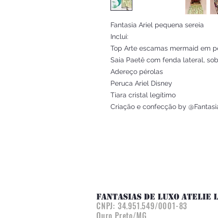
Fantasia Ariel pequena sereia
Inclui:
Top Arte escamas mermaid em pe
Saia Paetê com fenda lateral, so
Adereço pérolas
Peruca Ariel Disney
Tiara cristal legítimo
Criação e confecção by @Fantasi
FANTASIAS DE LUXO ATELIE 
CNPJ:
34.951.549/0001-83
Ouro Preto/MG