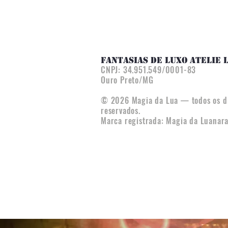
FANTASIAS DE LUXO ATELIE 
CNPJ:
34.951.549/0001-83
Ouro Preto/MG
© 2026 Magia da Lua — todos os di
reservados.
Marca registrada: Magia da Luana