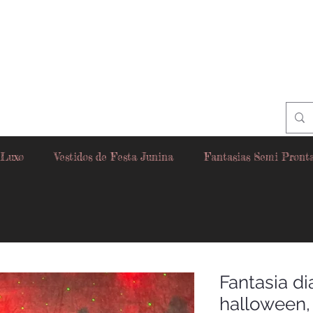
 Luxo
Vestidos de Festa Junina
Fantasias Semi Pront
Fantasia di
halloween,