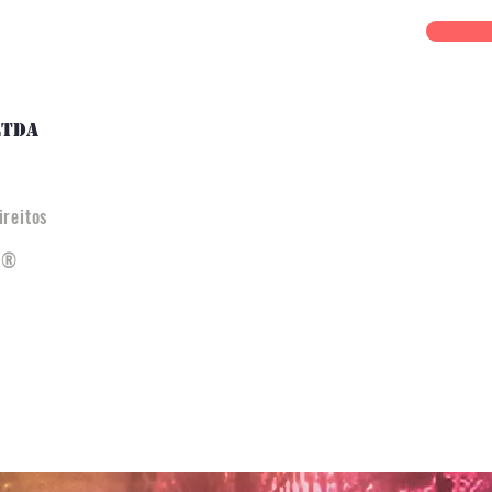
LTDA
reitos
ra®