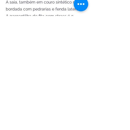
A saia, também em couro sintético rosa,
bordada com pedrarias e fenda lateral.
A gargantilha de fita com strass é o
acessório perfeito para o look Barbie com
muito estilo
Obs: Essa opção não inclui bolsa e bota
Prepare-se para brilhar e ser o centro das
atenções com essa fantasia única! 💖🎀✨
Criação e confecção by Fantasias de Luxo
Ateliê
Encomendar
FANTASIAS DE LUXO ATELIE LTDA
CNPJ:
34.951.549
/0001-83
Ouro Preto/MG
© 2026 Magia da Lua — todos os direitos