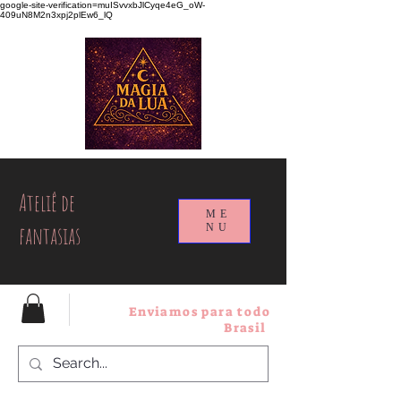
google-site-verification=muISvvxbJlCyqe4eG_oW-
409uN8M2n3xpj2plEw6_lQ
Ateliê de
ME
fantasias
NU
Enviamos para todo
Brasil