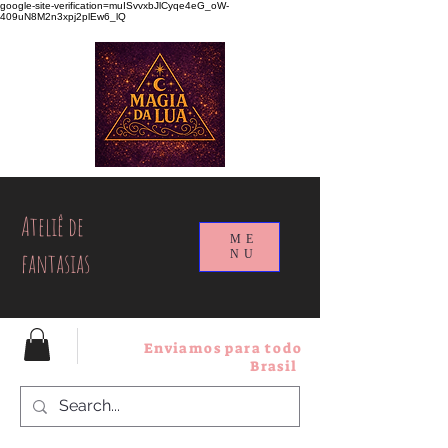
google-site-verification=muISvvxbJlCyqe4eG_oW-
409uN8M2n3xpj2plEw6_lQ
Ateliê de
ME
fantasias
NU
Enviamos para todo
Brasil