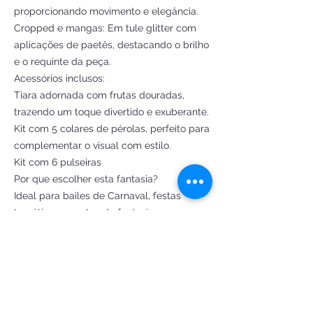
proporcionando movimento e elegância.
Cropped e mangas: Em tule glitter com
aplicações de paetês, destacando o brilho
e o requinte da peça.
Acessórios inclusos:
Tiara adornada com frutas douradas,
trazendo um toque divertido e exuberante.
Kit com 5 colares de pérolas, perfeito para
complementar o visual com estilo.
Kit com 6 pulseiras
Por que escolher esta fantasia?
Ideal para bailes de Carnaval, festas
temáticas, eventos de fantasia ou
qualquer ocasião onde brilhar seja
indispensável. Feita com cuidado
artesanal e materiais de alta qualidade,
esta criação própria celebra o
tropicalismo de Carmen Miranda de forma