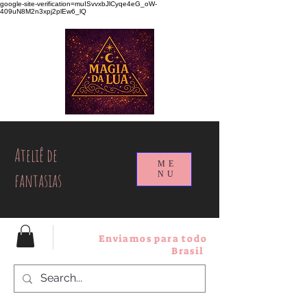
google-site-verification=muISvvxbJlCyqe4eG_oW-
409uN8M2n3xpj2plEw6_lQ
Ateliê de
ME
fantasias
NU
Enviamos para todo
Brasil