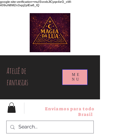
google-site-verification=muISvvxbJlCyqe4eG_oW-
409uN8M2n3xpj2plEw6_lQ
Ateliê de
ME
fantasias
NU
Enviamos para todo
Brasil