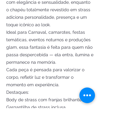
com elegância e sensualidade, enquanto
o chapéu totalmente revestido em strass
adiciona personalidade, presença e um
toque icônico ao look.
Ideal para Carnaval, camarotes, festas
temáticas, eventos noturnos e produções
glam, essa fantasia é feita para quem não
passa despercebida — ela entra, ilumina e
permanece na memória.
Cada peça é pensada para valorizar o
corpo, refletir luz e transformar o
momento em experiência.
Destaques:
Body de strass com franjas brilhantes
Gargantilha de strass inclusa
Chapéu todo em strass
Modelagem sensual e confortável
Acabamento artesanal de alto padrão
Ideal para Carnaval, camarotes e festas