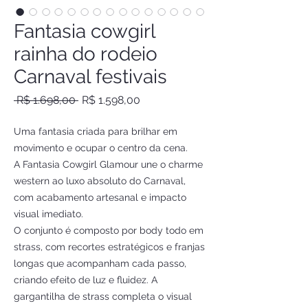
Fantasia cowgirl
rainha do rodeio
Carnaval festivais
Preço
Preço
 R$ 1.698,00 
R$ 1.598,00
normal
promocional
Uma fantasia criada para brilhar em
movimento e ocupar o centro da cena.
A Fantasia Cowgirl Glamour une o charme
western ao luxo absoluto do Carnaval,
com acabamento artesanal e impacto
visual imediato.
O conjunto é composto por body todo em
strass, com recortes estratégicos e franjas
longas que acompanham cada passo,
criando efeito de luz e fluidez. A
gargantilha de strass completa o visual