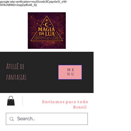
google-site-verification=muISvvxbJlCyqe4eG_oW-
409uN8M2n3xpj2plEw6_lQ
Ateliê de
ME
fantasias
NU
Enviamos para todo
Brasil